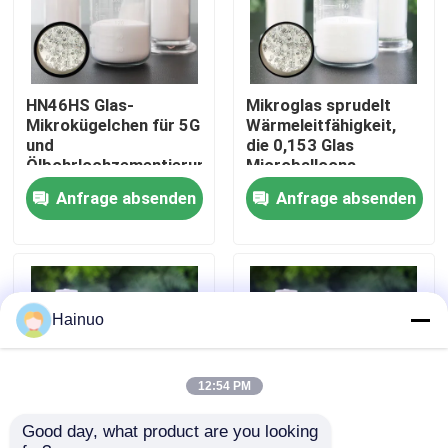
Über uns
HN46HS Glas-
Mikroglas sprudelt
Fabrik Tour
Mikrokügelchen für 5G
Wärmeleitfähigkeit,
und
die 0,153 Glas
Ölbohrlochzementierung
Microballoons
Qualitätskontrolle
thermisches
Anfrage absenden
Anfrage absenden
Management
verbessern
Kontakt
Nachrichten
Hainuo
Referenzen
12:54 PM
Good day, what product are you looking 
Hohle Glasmikrosphären