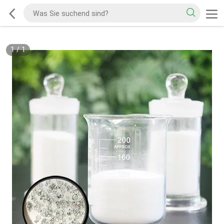
1
/
1