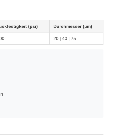
uckfestigkeit (psi)
Durchmesser (µm)
00
20 | 40 | 75
en