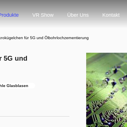
Produkte
VR Show
Über Uns
Kontakt
rokügelchen für 5G und Ölbohrlochzementierung
r 5G und
hle Glasblasen