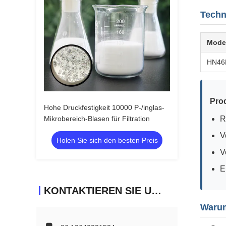
Techn
Mode
HN46
Prod
Hohe Druckfestigkeit 10000 P-/inglas-
Mikrobereich-Blasen für Filtration
R
V
Holen Sie sich den besten Preis
V
E
KONTAKTIEREN SIE UNS
Warum