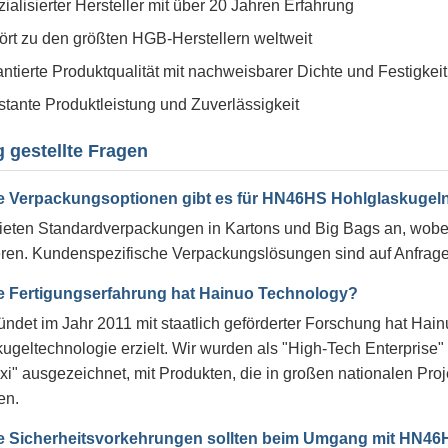
ialisierter Hersteller mit über 20 Jahren Erfahrung
rt zu den größten HGB-Herstellern weltweit
ntierte Produktqualität mit nachweisbarer Dichte und Festigkeit
tante Produktleistung und Zuverlässigkeit
g gestellte Fragen
 Verpackungsoptionen gibt es für HN46HS Hohlglaskugel
ieten Standardverpackungen in Kartons und Big Bags an, wobe
eren. Kundenspezifische Verpackungslösungen sind auf Anfrage 
 Fertigungserfahrung hat Hainuo Technology?
ndet im Jahr 2011 mit staatlich geförderter Forschung hat Ha
ugeltechnologie erzielt. Wir wurden als "High-Tech Enterprise"
xi" ausgezeichnet, mit Produkten, die in großen nationalen 
en.
 Sicherheitsvorkehrungen sollten beim Umgang mit HN46