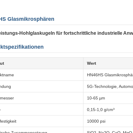
S Glasmikrosphären
istungs-Hohlglaskugeln für fortschrittliche industrielle 
ktspezifikationen
but
Wert
uktname
HN46HS Glasmikrosphä
ndung
5G-Technologie, Automob
hmesser
10-65 µm
e
0,15-1,0 g/cm³
estigkeit
10000 psi
ische Zusammensetzung
SiO2, Na2O, CaO, MgO,