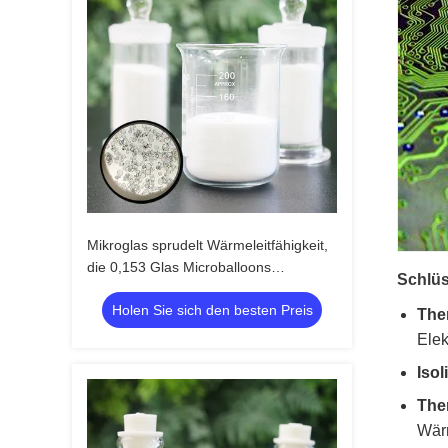
Mikroglas sprudelt Wärmeleitfähigkeit,
die 0,153 Glas Microballoons
Schlüs
thermisches Management verbessern
Holen Sie sich den besten Preis
The
Ele
Isol
Ther
Wär