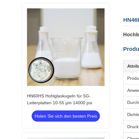
HN46H
Hochle
Produ
Attri
Prod
Anwe
HN60HS Hohlglaskugeln für 5G-
Durc
Leiterplatten 10-55 µm 14000 psi
Dicht
Holen Sie sich den besten Preis
Druckf
Chem