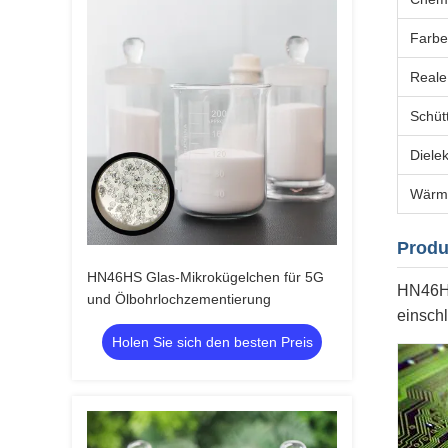
Farbe
Reale
Schüt
Dielek
Wärme
Produ
HN46HS Glas-Mikrokügelchen für 5G
HN46HS
und Ölbohrlochzementierung
einsch
Holen Sie sich den besten Preis