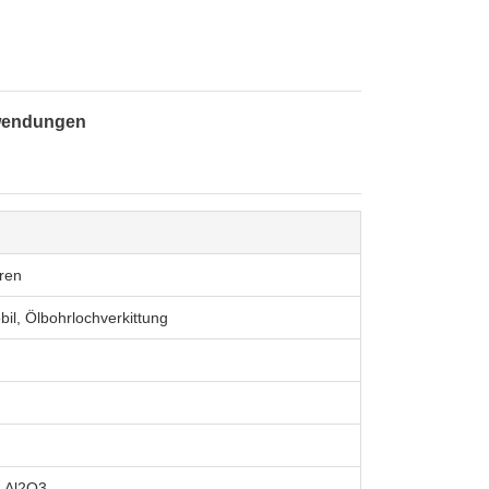
Anwendungen
ren
il, Ölbohrlochverkittung
 Al2O3