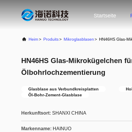
Startseite
Heim
>
Produits
>
Mikroglasblasen
>
HN46HS Glas-Mik
HN46HS Glas-Mikrokügelchen fü
Ölbohrlochzementierung
Glasblase aus Verbundkreisplatten
Ho
Öl-Bohr-Zement-Glasblase
Herkunftsort:
SHANXI CHINA
Markenname:
HAINUO