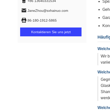
+86 13640331534
Spez
Gehö
JaneZhou@sxhainuo.com
Gara
86-180-1912-5865
Kons
Kontaktieren Sie uns jetzt
Häufi
Welche
Wir b
varii
Welche
Gegrü
Glask
Shan
werd
Welche