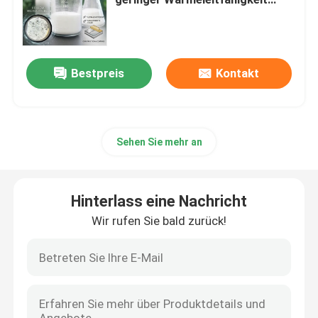
0,108 W/m·K und leichtem
Gewicht 0,15 - 0,30 g/cm3
Glasblasen-Mikrosphären
Bestpreis
Kontakt
Glasmicrobubbles
Hohle Glasblasen
Sehen Sie mehr an
Hohle Glasperlen
Hinterlass eine Nachricht
Mikroglasblasen
Wir rufen Sie bald zurück!
hohle Mikrosphären
Glas-Microballoons