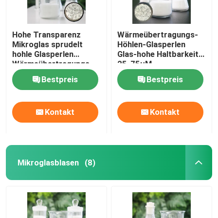
Hohe Transparenz
Wärmeübertragungs-
Mikroglas sprudelt
Höhlen-Glasperlen
hohle Glasperlen
Glas-hohe Haltbarkeit
Wärmeübertragungs-
25-75µM
Material
Microballoons
Bestpreis
Bestpreis
Kontakt
Kontakt
Mikroglasblasen
(8)