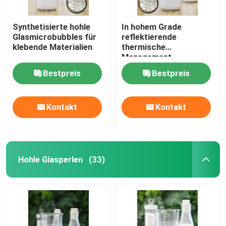
Synthetisierte hohle
In hohem Grade
Glasmicrobubbles für
reflektierende
klebende Materialien
thermische
Management-
Zusammensetzungen
Bestpreis
Bestpreis
Glasmicrobubbles-
hohle Mikrosphären
Kontakt
Kontakt
Hohle Glasperlen
(33)