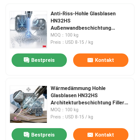
Anti-Riss-Hohle Glasblasen
HN32HS
Außenwandbeschichtung
Zusatzstoff 100 MPa
MOQ：100 kg
Druckfestigkeit
Preis：USD 8-15 / kg
Bestpreis
Kontakt
Wärmedämmung Hohle
Glasblasen HN32HS
Architekturbeschichtung Filler
Niedrige Leitfähigkeit 0,108
MOQ：100 kg
W/mK
Preis：USD 8-15 / kg
Bestpreis
Kontakt