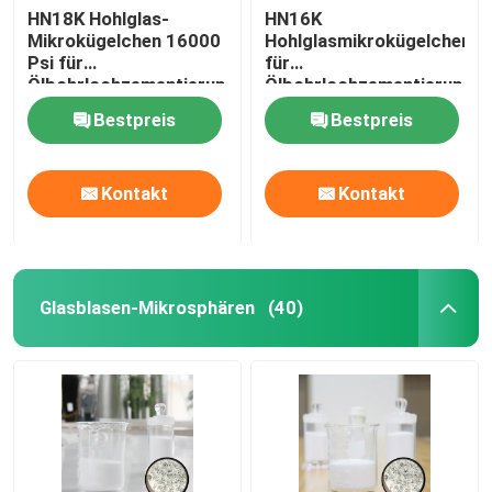
HN18K Hohlglas-
HN16K
Mikrokügelchen 16000
Hohlglasmikrokügelchen
Psi für
für
Ölbohrlochzementierung
Ölbohrlochzementierung
10-55µm
Bestpreis
Bestpreis
Kontakt
Kontakt
Glasblasen-Mikrosphären
(40)