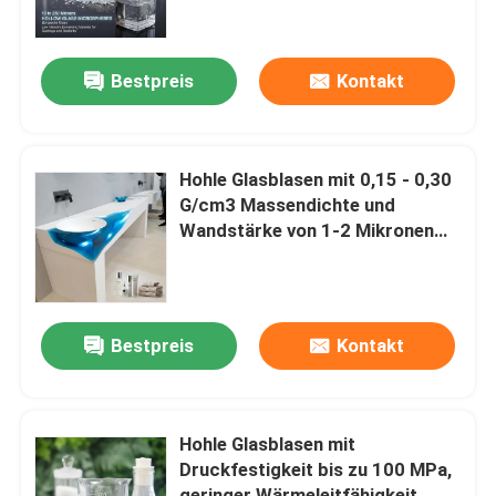
chemischer Beständigkeit
Über uns
Bestpreis
Kontakt
Fabrik Tour
Hohle Glasblasen mit 0,15 - 0,30
Qualitätskontrolle
G/cm3 Massendichte und
Wandstärke von 1-2 Mikronen
für eine hohe Druckfestigkeit bis
Kontakt
zu 100 MPa
Nachrichten
Bestpreis
Kontakt
Referenzen
Hohle Glasblasen mit
Druckfestigkeit bis zu 100 MPa,
Hohle Glasmikrosphären
geringer Wärmeleitfähigkeit