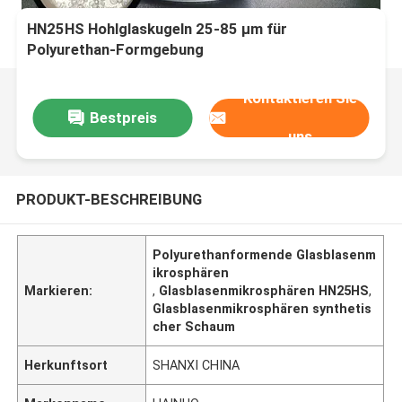
HN25HS Hohlglaskugeln 25-85 µm für
Polyurethan-Formgebung
Kontaktieren Sie
Bestpreis
uns
PRODUKT-BESCHREIBUNG
Polyurethanformende Glasblasenm
ikrosphären
Markieren:
,
Glasblasenmikrosphären HN25HS
,
Glasblasenmikrosphären synthetis
cher Schaum
Herkunftsort
SHANXI CHINA