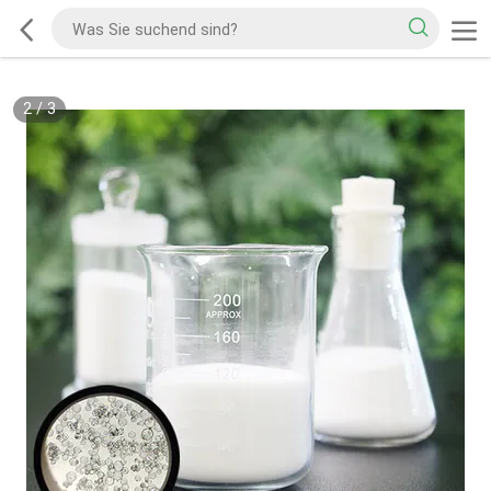
2
/
3