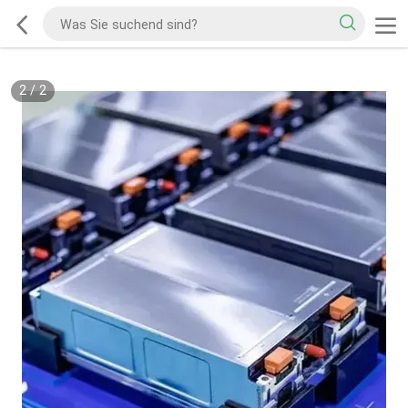
2
/
2