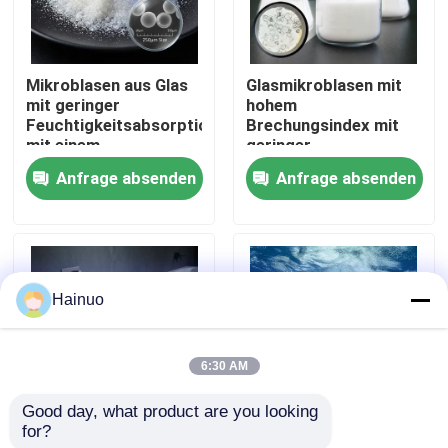
Über uns
Mikroblasen aus Glas
Glasmikroblasen mit
mit geringer
hohem
Fabrik Tour
Feuchtigkeitsabsorption
Brechungsindex mit
mit einem
geringer
Durchmesser von 10-
Wärmeleitfähigkeit 0,2
Anfrage absenden
Anfrage absenden
Qualitätskontrolle
100 Mikrometern und
W/m·K und
einer
Dielektrikkonstante
Wärmeleitfähigkeit
1,2 bis 2,2 (100 MHz)
von 0,2
für optische
Kontakt
Anwendungen
Hainuo
Nachrichten
6:30 AM
Referenzen
Good day, what product are you looking 
for?
Glasmikroblasen mit
10 bis 100 Mikrometer
Hohle Glasmikrosphären