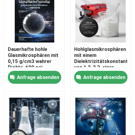
Dauerhafte hohle
Hohlglasmikrosphären
Glasmikrosphären mit
mit einem
0,15 g/cm3 wahrer
Dielektrizitätskonstante
Dichte, 600 psi
von 1,2-2,2, einer
Druckfestigkeit und
Erweichungstemperatur
Anfrage absenden
Anfrage absenden
40 μm Partikelgröße
von 855 °C und einer
für Raumfahrt- und
Größenverteilung von
Unterwassergeräte
10 bis 250
Startseite
Mikrometern für
Leichtfüllstoffe
Produkte
VR Show