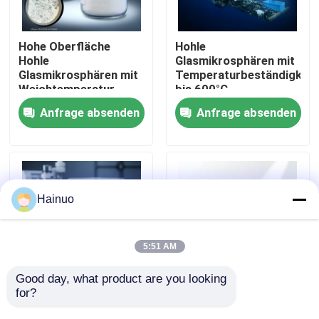
Über uns
Hohe Oberfläche
Hohle
Hohle
Glasmikrosphären mit
Glasmikrosphären mit
Temperaturbeständigkeit
Fabrik Tour
Weichtemperatur
bis 600°C,
855°C und
Druckfestigkeit 4-
Anfrage absenden
Anfrage absenden
ausgezeichneter
125MPa und
Qualitätskontrolle
chemischer
Dielektrikkonstante
Beständigkeit
1,2-2.2
Kontakt
Hainuo
Nachrichten
5:51 AM
Referenzen
Good day, what product are you looking 
for?
Hohle
Gehackte hohle
Glasmikrosphären mit
Glasmikrosphären mit
Hohle Glasmikrosphären