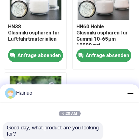
Über uns
HN38
HN60 Hohle
Glasmikrosphären für
Glasmikrosphären für
Fabrik Tour
Luftfahrtmaterialien
Gummi 10-65μm
10000 psi
Anfrage absenden
Anfrage absenden
Qualitätskontrolle
Kontakt
Hainuo
Nachrichten
6:28 AM
Referenzen
Good day, what product are you looking 
for?
HN38 Hohlglaskugeln
Hohle Glasmikrosphären