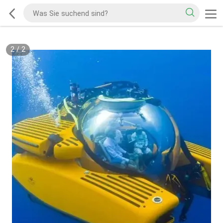
2
/
2