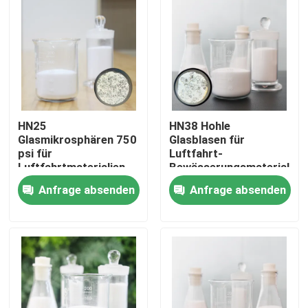
HN25
HN38 Hohle
Glasmikrosphären 750
Glasblasen für
psi für
Luftfahrt-
Luftfahrtmaterialien
Bewässerungsmaterialien
Anfrage absenden
Anfrage absenden
Startseite
Produkte
VR Show