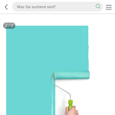
2
/
2