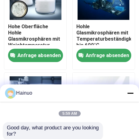
Über uns
Hohe Oberfläche
Hohle
Hohle
Glasmikrosphären mit
Fabrik Tour
Glasmikrosphären mit
Temperaturbeständigkeit
Weichtemperatur
bis 600°C,
855°C und
Druckfestigkeit 4-
Anfrage absenden
Anfrage absenden
Qualitätskontrolle
ausgezeichneter
125MPa und
chemischer
Dielektrikkonstante
Beständigkeit
1,2-2.2
Kontakt
Hainuo
Nachrichten
5:59 AM
Referenzen
Good day, what product are you looking 
for?
Hohle
Gehackte hohle
Hohle Glasmikrosphären